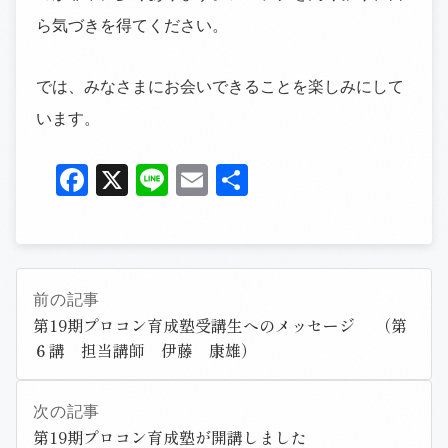
ら気づきを得てください。
では、みなさまにお会いできることを楽しみにして
います。
Facebook
X
Line
Email
共
有
前の記事
第19期プロコン育成塾受講生へのメッセージ （第
６講 担当講師 伊藤 康雄）
次の記事
第19期プロコン育成塾が開講しました