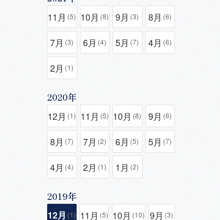
11月
10月
9月
8月
(5)
(8)
(3)
(6)
7月
6月
5月
4月
(3)
(4)
(7)
(6)
2月
(1)
2020年
12月
11月
10月
9月
(1)
(5)
(8)
(6)
8月
7月
6月
5月
(7)
(2)
(5)
(7)
4月
2月
1月
(4)
(1)
(2)
2019年
12月
11月
10月
9月
(1)
(5)
(10)
(3)