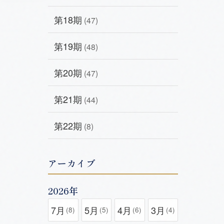
第18期
(47)
第19期
(48)
第20期
(47)
第21期
(44)
第22期
(8)
アーカイブ
2026年
7月
5月
4月
3月
(8)
(5)
(6)
(4)