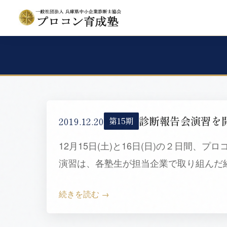
診断報告会演習を
2019.12.20
第15期
12月15日(土)と16日(日)の２日間
演習は、各塾生が担当企業で取り組んだ
続きを読む