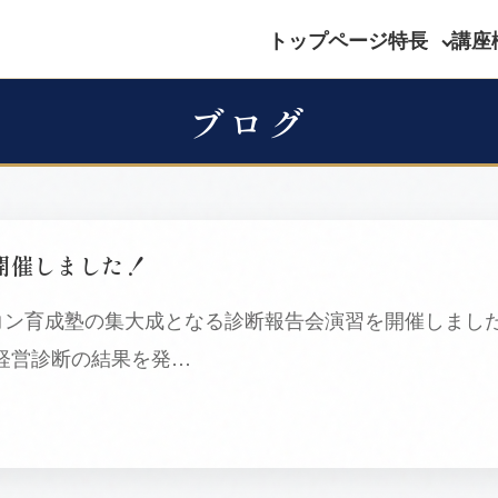
トップページ
特長
講座
ブログ
開催しました！
、プロコン育成塾の集大成となる診断報告会演習を開催しまし
経営診断の結果を発…