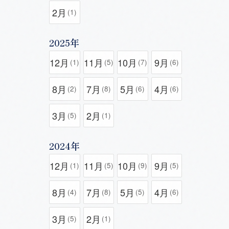
2月
(1)
2025年
12月
11月
10月
9月
(1)
(5)
(7)
(6)
8月
7月
5月
4月
(2)
(8)
(6)
(6)
3月
2月
(5)
(1)
2024年
12月
11月
10月
9月
(1)
(5)
(9)
(5)
8月
7月
5月
4月
(4)
(8)
(5)
(6)
3月
2月
(5)
(1)