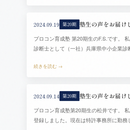
塾生の声をお届けし
2024.09.19
第20期
プロコン育成塾 第20期生のF.S.です
診断士として（一社）兵庫県中小企業診
続きを読む
塾生の声をお届け
2024.09.14
第20期
プロコン育成塾第20期生の松井です。 私
登録しました。現在は特許事務所に勤務