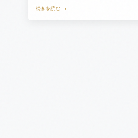
続きを読む