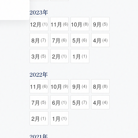
2023年
12月
11月
10月
9月
(1)
(6)
(8)
(5)
8月
7月
5月
4月
(7)
(6)
(6)
(4)
3月
2月
1月
(5)
(1)
(1)
2022年
11月
10月
9月
8月
(6)
(9)
(4)
(8)
7月
6月
5月
4月
(5)
(1)
(7)
(4)
2月
1月
(1)
(1)
2021年