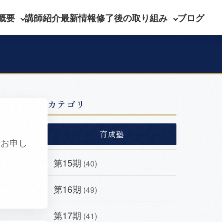
概要
講師紹介
最新情報
修了後の取り組み
ブログ
カテゴリ
育成塾
、お申し
第15期
(40)
第16期
(49)
第17期
(41)