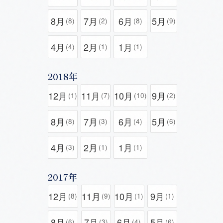
8月
7月
6月
5月
(8)
(2)
(8)
(9)
4月
2月
1月
(4)
(1)
(1)
2018年
12月
11月
10月
9月
(1)
(7)
(10)
(2)
8月
7月
6月
5月
(8)
(3)
(4)
(6)
4月
2月
1月
(3)
(1)
(1)
2017年
12月
11月
10月
9月
(8)
(9)
(1)
(1)
8月
7月
6月
5月
(6)
(3)
(4)
(6)