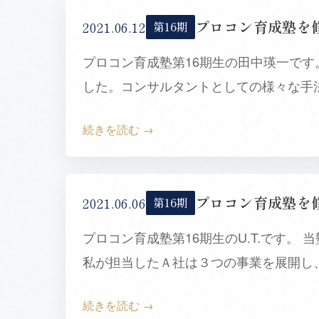
プロコン育成塾を
2021.06.12
第16期
プロコン育成塾第16期生の田中瑛一です
した。コンサルタントとしての様々な手
続きを読む
プロコン育成塾を修
2021.06.06
第16期
プロコン育成塾第16期生のU.T.です
私が担当したＡ社は３つの事業を展開し
続きを読む