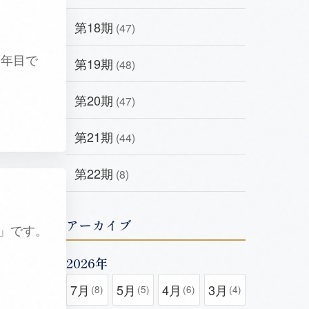
第18期
(47)
一年目で
第19期
(48)
第20期
(47)
第21期
(44)
第22期
(8)
アーカイブ
習」です。
2026年
7月
5月
4月
3月
(8)
(5)
(6)
(4)