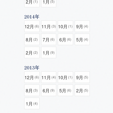
2月
1月
(1)
(5)
2014年
12月
11月
10月
9月
(6)
(3)
(1)
(4)
8月
7月
6月
5月
(2)
(6)
(6)
(4)
2月
1月
(2)
(9)
2013年
12月
11月
10月
9月
(6)
(4)
(1)
(5)
8月
6月
5月
2月
(3)
(9)
(6)
(5)
1月
(4)