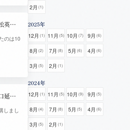
2月
(1)
第17期プロコン育成塾受講生へのメッセージ（第４講担当講師 東松英司）
2025年
12月
11月
10月
9月
(1)
(5)
(7)
(6)
のは10
8月
7月
5月
4月
(2)
(8)
(6)
(6)
3月
2月
(5)
(1)
2024年
12月
11月
10月
9月
(1)
(5)
(9)
(5)
第17期プロコン育成塾受講生へのメッセージ（第３講担当講師 西口延良）
8月
7月
5月
4月
講しまし
(4)
(8)
(5)
(6)
3月
2月
(5)
(1)