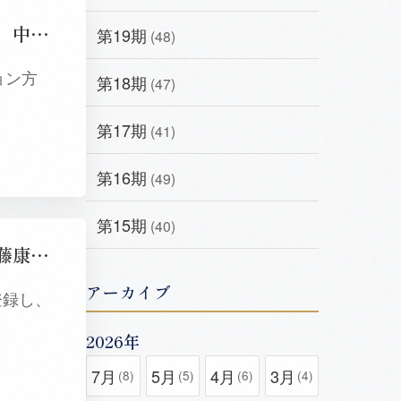
第17期プロコン育成塾受講生へのメッセージ（第６・７講担当講師 中村佳織）
第19期
(48)
ョン方
第18期
(47)
第17期
(41)
第16期
(49)
第15期
(40)
第17期プロコン育成塾受講生へのメッセージ（第５講担当講師 伊藤康雄）
アーカイブ
登録し、
2026年
7月
5月
4月
3月
(8)
(5)
(6)
(4)