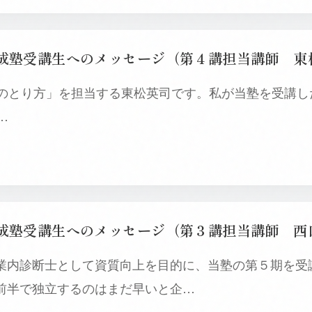
とり方」を担当する東松英司です。私が当塾を受講した
…
業内診断士として資質向上を目的に、当塾の第５期を受
前半で独立するのはまだ早いと企…