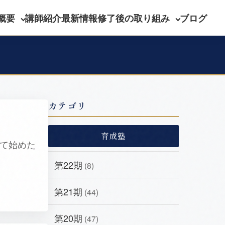
概要
講師紹介
最新情報
修了後の取り組み
ブログ
カテゴリ
育成塾
けて始めた
第22期
(8)
第21期
(44)
第20期
(47)