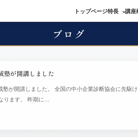
トップページ
特長
講座
ブログ
育成塾が開講しました
ン育成塾が開講しました。 全国の中小企業診断協会に先駆
なります。 昨期に…