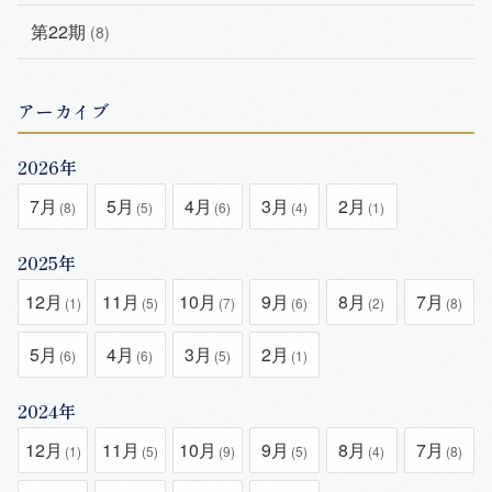
第22期
(8)
アーカイブ
2026年
7月
5月
4月
3月
2月
(8)
(5)
(6)
(4)
(1)
2025年
12月
11月
10月
9月
8月
7月
(1)
(5)
(7)
(6)
(2)
(8)
5月
4月
3月
2月
(6)
(6)
(5)
(1)
2024年
12月
11月
10月
9月
8月
7月
(1)
(5)
(9)
(5)
(4)
(8)