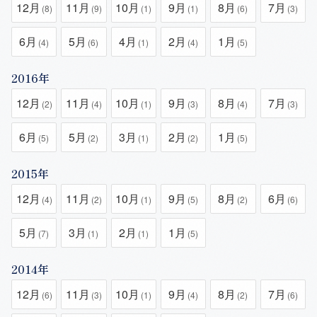
12月
11月
10月
9月
8月
7月
(8)
(9)
(1)
(1)
(6)
(3)
6月
5月
4月
2月
1月
(4)
(6)
(1)
(4)
(5)
2016年
12月
11月
10月
9月
8月
7月
(2)
(4)
(1)
(3)
(4)
(3)
6月
5月
3月
2月
1月
(5)
(2)
(1)
(2)
(5)
2015年
12月
11月
10月
9月
8月
6月
(4)
(2)
(1)
(5)
(2)
(6)
5月
3月
2月
1月
(7)
(1)
(1)
(5)
2014年
12月
11月
10月
9月
8月
7月
(6)
(3)
(1)
(4)
(2)
(6)