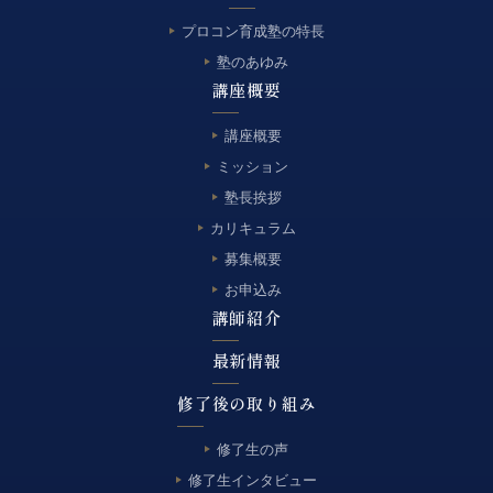
プロコン育成塾の特長
塾のあゆみ
講座概要
講座概要
ミッション
塾長挨拶
カリキュラム
募集概要
お申込み
講師紹介
最新情報
修了後の取り組み
修了生の声
修了生インタビュー