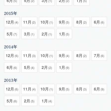
6月
5月
3月
2月
1月
(5)
(2)
(1)
(2)
(5)
2015年
12月
11月
10月
9月
8月
6月
(4)
(2)
(1)
(5)
(2)
(6)
5月
3月
2月
1月
(7)
(1)
(1)
(5)
2014年
12月
11月
10月
9月
8月
7月
(6)
(3)
(1)
(4)
(2)
(6)
6月
5月
2月
1月
(6)
(4)
(2)
(9)
2013年
12月
11月
10月
9月
8月
6月
(6)
(4)
(1)
(5)
(3)
(9)
5月
2月
1月
(6)
(5)
(4)