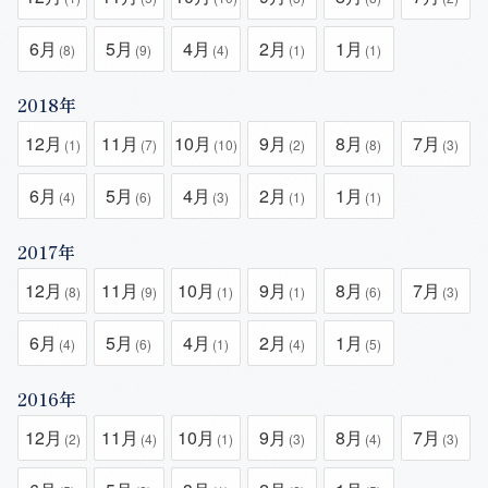
6月
5月
4月
2月
1月
(8)
(9)
(4)
(1)
(1)
2018年
12月
11月
10月
9月
8月
7月
(1)
(7)
(10)
(2)
(8)
(3)
6月
5月
4月
2月
1月
(4)
(6)
(3)
(1)
(1)
2017年
12月
11月
10月
9月
8月
7月
(8)
(9)
(1)
(1)
(6)
(3)
6月
5月
4月
2月
1月
(4)
(6)
(1)
(4)
(5)
2016年
12月
11月
10月
9月
8月
7月
(2)
(4)
(1)
(3)
(4)
(3)