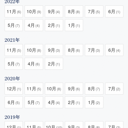
2022年
11月
10月
9月
8月
7月
6月
(6)
(9)
(4)
(8)
(5)
(1)
5月
4月
2月
1月
(7)
(4)
(1)
(1)
2021年
11月
10月
9月
8月
7月
6月
(5)
(8)
(3)
(6)
(3)
(4)
5月
4月
2月
(7)
(6)
(1)
2020年
12月
11月
10月
9月
8月
7月
(1)
(5)
(8)
(6)
(7)
(2)
6月
5月
4月
2月
1月
(5)
(7)
(4)
(1)
(2)
2019年
12月
11月
10月
9月
8月
7月
(1)
(5)
(10)
(3)
(8)
(2)