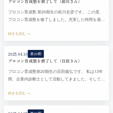
プロコン育成塾を修了して（前川さん）
プロコン育成塾 第20期生の前川史彦です。 この度、
プロコン育成塾を修了しました。充実した時間を過ご
せたことに感謝いたします。経営診断実習では苦戦し
続きを読む
ました。しか…
2025.04.10
第20期
プロコン育成塾を修了して（百田さん）
プロコン育成塾第20期生の百田義弘です。 私は13年
間、企業内診断士として活動してきました。そして、
プロコン育成塾に入塾する前に会社を退職し、個人事
続きを読む
業主としての…