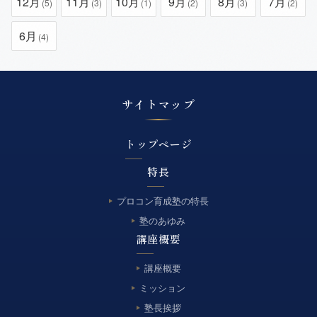
12月
11月
10月
9月
8月
7月
(5)
(3)
(1)
(2)
(3)
(2)
6月
(4)
サイトマップ
トップページ
特長
プロコン育成塾の特長
塾のあゆみ
講座概要
講座概要
ミッション
塾長挨拶