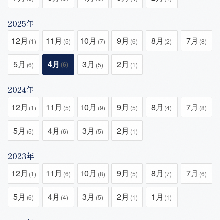
2025年
12月
11月
10月
9月
8月
7月
(1)
(5)
(7)
(6)
(2)
(8)
5月
4月
3月
2月
(6)
(6)
(5)
(1)
2024年
12月
11月
10月
9月
8月
7月
(1)
(5)
(9)
(5)
(4)
(8)
5月
4月
3月
2月
(5)
(6)
(5)
(1)
2023年
12月
11月
10月
9月
8月
7月
(1)
(6)
(8)
(5)
(7)
(6)
5月
4月
3月
2月
1月
(6)
(4)
(5)
(1)
(1)