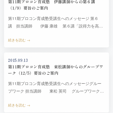
第11期プロコン育成塾 伊藤講師からの第６講
（1/9）要旨のご案内
第11期プロコン育成塾受講生へのメッセージ 第６
講 担当講師 伊藤 康雄 第６講「説得力を高め
るプレゼンテーション方法」担当の伊藤です。 「プ
続きを読む
レゼンテーショ…
2015.09.13
第11期プロコン育成塾 東松講師からのグループワ
ーク（12/5）要旨のご案内
第11期プロコン育成塾受講生へのメッセージグルー
プワーク 担当講師 東松 英司 グループワークを
担当する東松英司です。私は当塾の第７期を受講し、
続きを読む
その後事務局…