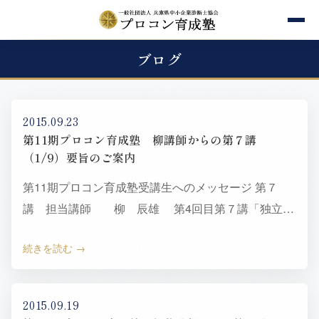
ブログ
2015.09.23
第11期プロコン育成塾 柳講師からの第７講
（1/9）要旨のご案内
第11期プロコン育成塾受講生へのメッセージ 第７
講 担当講師 柳 辰雄 第4回目第７講「独立
1st ステージにおける公的機関の仕事」を担当いたし
続きを読む
ます柳辰雄で…
2015.09.19