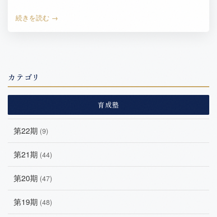
業特有の財務診断」を担当する高越宏和です。当塾を
続きを読む
第２期に修了し、…
カテゴリ
育成塾
第22期
(9)
第21期
(44)
第20期
(47)
第19期
(48)