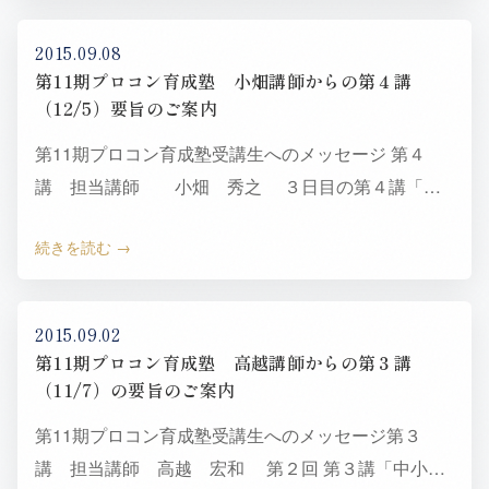
2015.09.08
第11期プロコン育成塾 小畑講師からの第４講
（12/5）要旨のご案内
第11期プロコン育成塾受講生へのメッセージ 第４
講 担当講師 小畑 秀之 ３日目の第４講「プ
ロコンの商品作りと営業力」を担当する小畑です。
続きを読む
このたびはプロコ…
2015.09.02
第11期プロコン育成塾 高越講師からの第３講
（11/7）の要旨のご案内
第11期プロコン育成塾受講生へのメッセージ第３
講 担当講師 高越 宏和 第２回 第３講「中小企