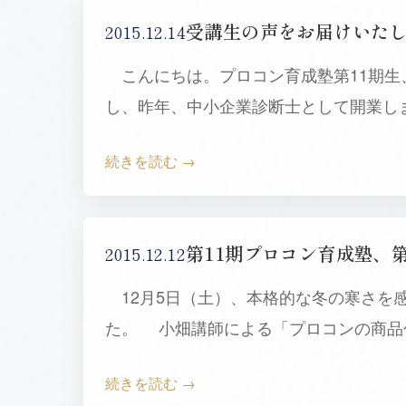
受講生の声をお届けいた
2015.12.14
こんにちは。プロコン育成塾第11期生
し、昨年、中小企業診断士として開業し
続きを読む
第11期プロコン育成塾、
2015.12.12
12月5日（土）、本格的な冬の寒さを
た。 小畑講師による「プロコンの商品
続きを読む