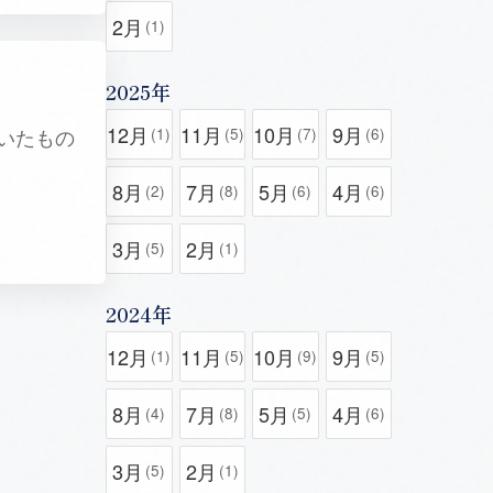
2月
(1)
2025年
12月
11月
10月
9月
いたもの
(1)
(5)
(7)
(6)
8月
7月
5月
4月
(2)
(8)
(6)
(6)
3月
2月
(5)
(1)
2024年
12月
11月
10月
9月
(1)
(5)
(9)
(5)
8月
7月
5月
4月
(4)
(8)
(5)
(6)
3月
2月
(5)
(1)