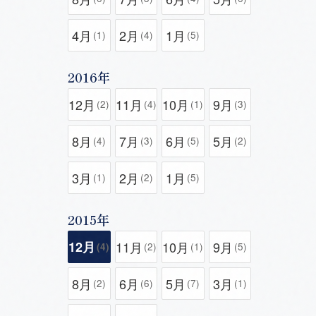
4月
2月
1月
(1)
(4)
(5)
2016年
12月
11月
10月
9月
(2)
(4)
(1)
(3)
8月
7月
6月
5月
(4)
(3)
(5)
(2)
3月
2月
1月
(1)
(2)
(5)
2015年
12月
11月
10月
9月
(4)
(2)
(1)
(5)
8月
6月
5月
3月
(2)
(6)
(7)
(1)