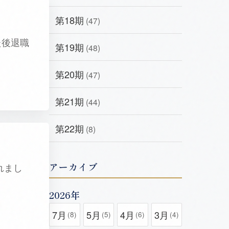
第18期
(47)
た後退職
第19期
(48)
第20期
(47)
第21期
(44)
第22期
(8)
アーカイブ
れまし
2026年
7月
5月
4月
3月
(8)
(5)
(6)
(4)