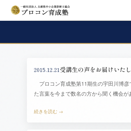
受講生の声をお届けいた
2015.12.21
プロコン育成塾第11期生の宇田川博彦
た言葉を今まで数名の方から聞く機会が
続きを読む