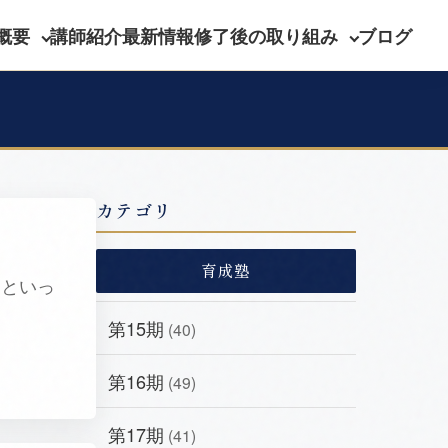
概要
講師紹介
最新情報
修了後の取り組み
ブログ
カテゴリ
育成塾
」といっ
第15期
(40)
第16期
(49)
第17期
(41)