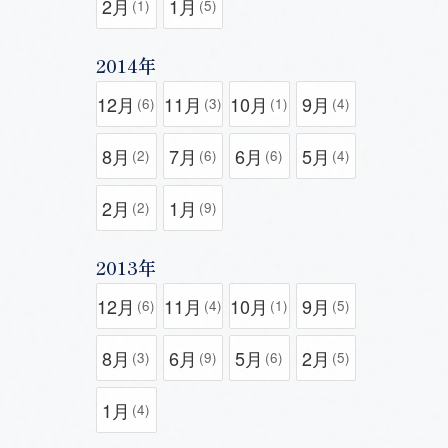
2月
1月
(1)
(5)
2014年
12月
11月
10月
9月
(6)
(3)
(1)
(4)
8月
7月
6月
5月
(2)
(6)
(6)
(4)
2月
1月
(2)
(9)
2013年
12月
11月
10月
9月
(6)
(4)
(1)
(5)
8月
6月
5月
2月
(3)
(9)
(6)
(5)
1月
(4)