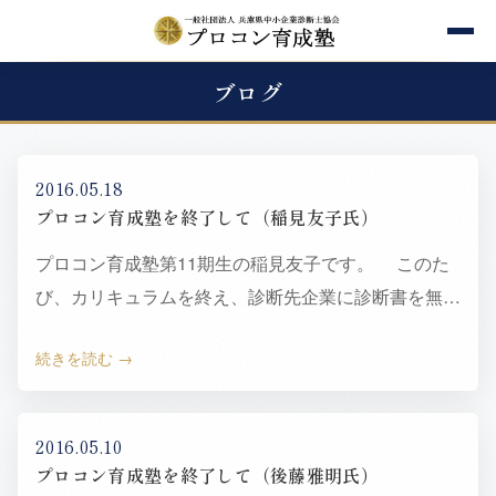
ブログ
2016.05.18
プロコン育成塾を終了して（稲見友子氏）
プロコン育成塾第11期生の稲見友子です。 このた
び、カリキュラムを終え、診断先企業に診断書を無事
に手渡すことができたことを、まずは本当にうれしく
続きを読む
思っています。…
2016.05.10
プロコン育成塾を終了して（後藤雅明氏）