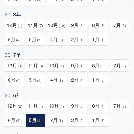
2018年
12月
11月
10月
9月
8月
7月
(1)
(7)
(10)
(2)
(8)
(3)
6月
5月
4月
2月
1月
(4)
(6)
(3)
(1)
(1)
2017年
12月
11月
10月
9月
8月
7月
(8)
(9)
(1)
(1)
(6)
(3)
6月
5月
4月
2月
1月
(4)
(6)
(1)
(4)
(5)
2016年
12月
11月
10月
9月
8月
7月
(2)
(4)
(1)
(3)
(4)
(3)
6月
5月
3月
2月
1月
(2)
(5)
(1)
(2)
(5)