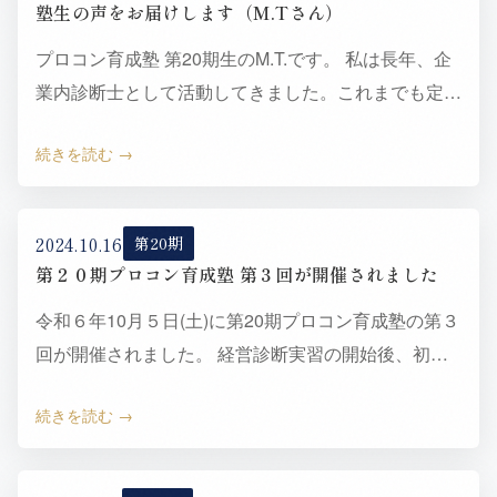
塾生の声をお届けします（M.Tさん）
プロコン育成塾 第20期生のM.T.です。 私は長年、企
業内診断士として活動してきました。これまでも定年
前後の独立をぼんやりと視野に入れていましたが、ふ
続きを読む
と振り返…
2024.10.16
第20期
第２０期プロコン育成塾 第３回が開催されました
令和６年10月５日(土)に第20期プロコン育成塾の第３
回が開催されました。 経営診断実習の開始後、初め
てとなる講義です。午前中は東松講師による講義でし
続きを読む
た。第４講…