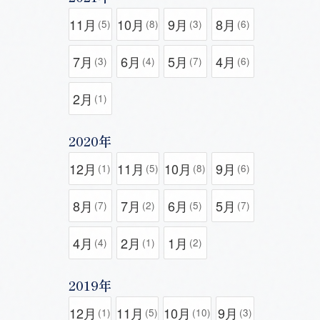
11月
10月
9月
8月
(5)
(8)
(3)
(6)
7月
6月
5月
4月
(3)
(4)
(7)
(6)
2月
(1)
2020年
12月
11月
10月
9月
(1)
(5)
(8)
(6)
8月
7月
6月
5月
(7)
(2)
(5)
(7)
4月
2月
1月
(4)
(1)
(2)
2019年
12月
11月
10月
9月
(1)
(5)
(10)
(3)