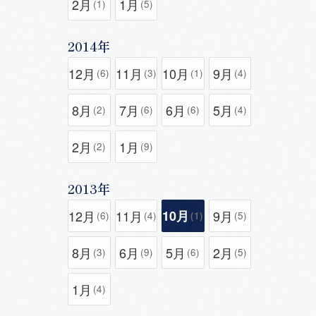
2月
1月
(1)
(5)
2014年
12月
11月
10月
9月
(6)
(3)
(1)
(4)
8月
7月
6月
5月
(2)
(6)
(6)
(4)
2月
1月
(2)
(9)
2013年
12月
11月
10月
9月
(6)
(4)
(1)
(5)
8月
6月
5月
2月
(3)
(9)
(6)
(5)
1月
(4)