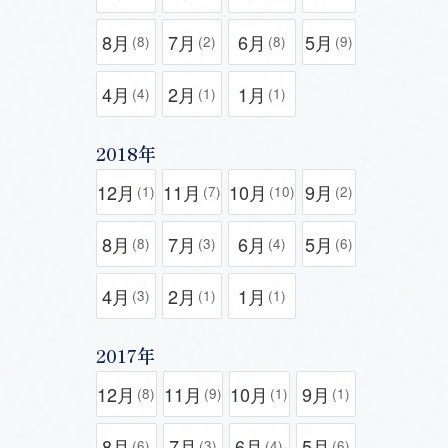
8月
7月
6月
5月
(8)
(2)
(8)
(9)
4月
2月
1月
(4)
(1)
(1)
2018年
12月
11月
10月
9月
(1)
(7)
(10)
(2)
8月
7月
6月
5月
(8)
(3)
(4)
(6)
4月
2月
1月
(3)
(1)
(1)
2017年
12月
11月
10月
9月
(8)
(9)
(1)
(1)
8月
7月
6月
5月
(6)
(3)
(4)
(6)