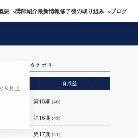
概要
講師紹介
最新情報
修了後の取り組み
ブログ
カテゴリ
育成塾
の８月上
第15期
(40)
第16期
(49)
第17期
(41)