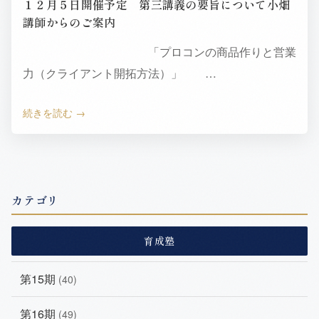
１２月５日開催予定 第三講義の要旨について小畑
講師からのご案内
「プロコンの商品作りと営業
力（クライアント開拓方法）」
続きを読む
プロコン育…
カテゴリ
育成塾
第15期
(40)
第16期
(49)