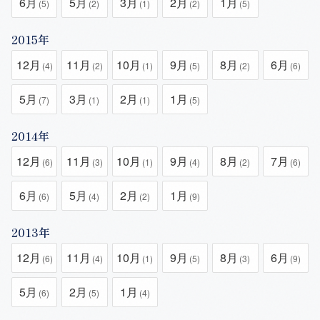
6月
5月
3月
2月
1月
(5)
(2)
(1)
(2)
(5)
2015年
12月
11月
10月
9月
8月
6月
(4)
(2)
(1)
(5)
(2)
(6)
5月
3月
2月
1月
(7)
(1)
(1)
(5)
2014年
12月
11月
10月
9月
8月
7月
(6)
(3)
(1)
(4)
(2)
(6)
6月
5月
2月
1月
(6)
(4)
(2)
(9)
2013年
12月
11月
10月
9月
8月
6月
(6)
(4)
(1)
(5)
(3)
(9)
5月
2月
1月
(6)
(5)
(4)