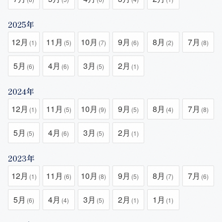
2025年
12月
11月
10月
9月
8月
7月
(1)
(5)
(7)
(6)
(2)
(8)
5月
4月
3月
2月
(6)
(6)
(5)
(1)
2024年
12月
11月
10月
9月
8月
7月
(1)
(5)
(9)
(5)
(4)
(8)
5月
4月
3月
2月
(5)
(6)
(5)
(1)
2023年
12月
11月
10月
9月
8月
7月
(1)
(6)
(8)
(5)
(7)
(6)
5月
4月
3月
2月
1月
(6)
(4)
(5)
(1)
(1)