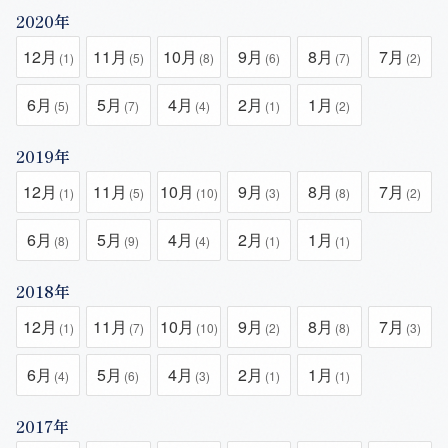
2020年
12月
11月
10月
9月
8月
7月
(1)
(5)
(8)
(6)
(7)
(2)
6月
5月
4月
2月
1月
(5)
(7)
(4)
(1)
(2)
2019年
12月
11月
10月
9月
8月
7月
(1)
(5)
(10)
(3)
(8)
(2)
6月
5月
4月
2月
1月
(8)
(9)
(4)
(1)
(1)
2018年
12月
11月
10月
9月
8月
7月
(1)
(7)
(10)
(2)
(8)
(3)
6月
5月
4月
2月
1月
(4)
(6)
(3)
(1)
(1)
2017年