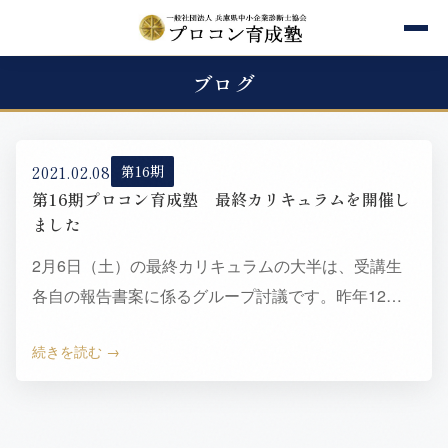
ブログ
2021.02.08
第16期
第16期プロコン育成塾 最終カリキュラムを開催し
ました
2月6日（土）の最終カリキュラムの大半は、受講生
各自の報告書案に係るグループ討議です。昨年12月
の診断報告会演習を経て、受講生は再訪問して情報を
続きを読む
追加収集したり分…