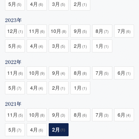
5月
4月
3月
2月
(5)
(6)
(5)
(1)
2023年
12月
11月
10月
9月
8月
7月
(1)
(6)
(8)
(5)
(7)
(6)
5月
4月
3月
2月
1月
(6)
(4)
(5)
(1)
(1)
2022年
11月
10月
9月
8月
7月
6月
(6)
(9)
(4)
(8)
(5)
(1)
5月
4月
2月
1月
(7)
(4)
(1)
(1)
2021年
11月
10月
9月
8月
7月
6月
(5)
(8)
(3)
(6)
(3)
(4)
5月
4月
2月
(1)
(7)
(6)