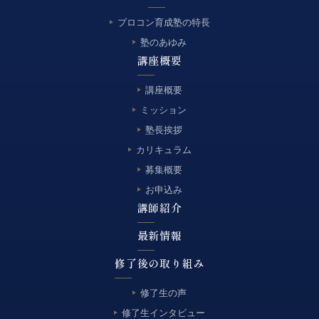
プロコン育成塾の特長
塾のあゆみ
講座概要
講座概要
ミッション
塾長挨拶
カリキュラム
募集概要
お申込み
講師紹介
最新情報
修了後の取り組み
修了生の声
修了生インタビュー