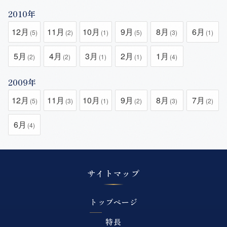
2010年
12月
11月
10月
9月
8月
6月
(5)
(2)
(1)
(5)
(3)
(1)
5月
4月
3月
2月
1月
(2)
(2)
(1)
(1)
(4)
2009年
12月
11月
10月
9月
8月
7月
(5)
(3)
(1)
(2)
(3)
(2)
6月
(4)
サイトマップ
トップページ
特長