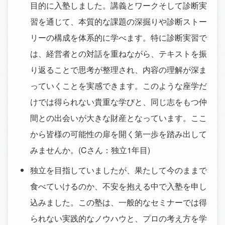
目的に入塾しました。講義とワークそして診断実
習を通じて、本質的な課題の深掘りや診断ストー
リーの構成を体系的に学べます。特に診断実習で
は、経営者との対話を重ねながら、テキストを振
り返ることで思考が整理され、内容の理解が深ま
っていくことを実感できます。このような座学だ
けでは得られない貴重な学びと、同じ志をもつ仲
間との出会いが大きな財産となっています。ここ
から皆様の可能性の扉を開く第一歩を踏み出して
みませんか。(Cさん：独立1年目)
独立を目指していましたが、果たして今のままで
食べていけるのか、不安を抱える中で入塾を申し
込みました。この塾は、一般的なセミナーでは得
られない実践的なノウハウと、プロの考え方を学