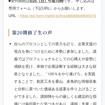
■受付開始は
5/25
（日）午前
10
時
です。 申し込みは
専用フォーム（下記URL）からお願いします。
URL：
https://ssl.form-mailer.jp/fms/d66986e9660076
第20期修了生の声
自らのプロコンとしての実力を計り、企業支援の
視点を身につけるために本塾に参加しました。講
義ではプロフェショナルとしての心構えや姿勢に
感銘を受け、単独で企業診断する経験は大きな財
産となりました。「120％をやり遂げろ」を実践
することで、創意工夫を重ね、多角的な情報収集
と分析に基づいた価値ある提案を作り上げること
ができました。講師陣からの厳しくも建設的な指
摘には毎回新たな気づきがあり、講師・先輩・同