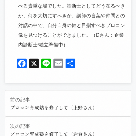
べる貴重な場でした。診断士としてどう在るべき
か、何を大切にすべきか。講師の言葉や仲間との
対話の中で、自分自身の軸と目指すべきプロコン
像を見つけることができました。（Dさん：企業
内診断士/独立準備中）
Facebook
X
Line
Email
共
有
前の記事
プロコン育成塾を修了して（上野さん）
次の記事
プロコン育成塾を修了して（岩倉さん）