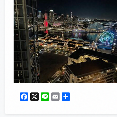
Facebook
X
Line
Email
共
有