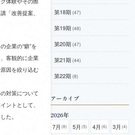
ング体験やその際
第18期
５講「改善提案、
(47)
第19期
(48)
第20期
(47)
企業の“癖”を
し、客観的に企業
第21期
(44)
で原因を絞り込む
第22期
(8)
めの対策について
アーカイブ
ポイントとして、
2026年
ました。
7月
5月
4月
3月
(8)
(5)
(6)
(4)