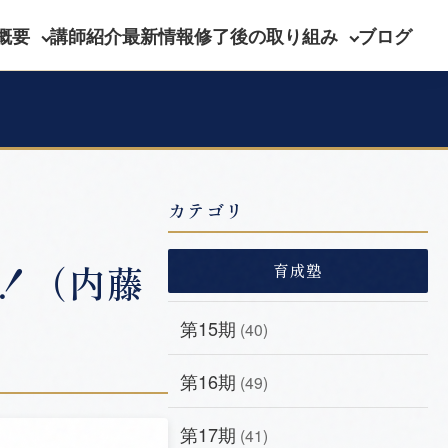
概要
講師紹介
最新情報
修了後の取り組み
ブログ
カテゴリ
！（内藤
育成塾
第15期
(40)
第16期
(49)
第17期
(41)