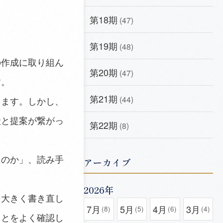
第18期
(47)
第19期
(48)
作成に取り組ん
第20期
(47)
す。
第21期
(44)
ます。しかし、
状と提案が繋がっ
第22期
(8)
のか」、読み手
アーカイブ
2026年
大きく書き直し
7月
5月
4月
3月
(8)
(5)
(6)
(4)
ことをよく確認し