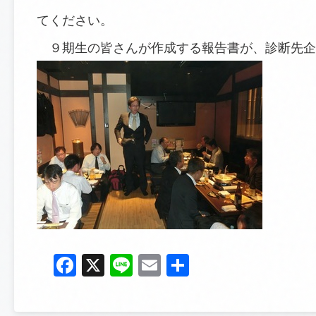
てください。
９期生の皆さんが作成する報告書が、診断先企
Facebook
X
Line
Email
共
有