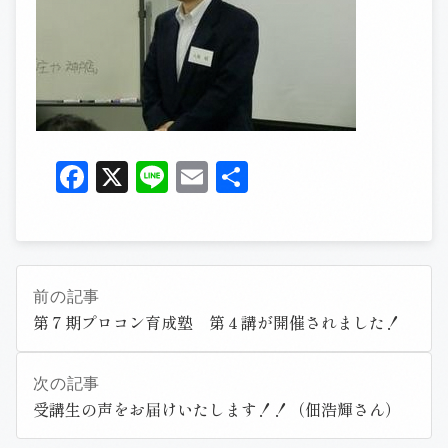
Facebook
X
Line
Email
共
有
前の記事
第７期プロコン育成塾 第４講が開催されました！
次の記事
受講生の声をお届けいたします！！（佃浩輝さん）