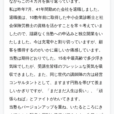
ながらこの４カ月を振り返っています。
私は昨年7月、41年間勤めた会社を退職しました。
退職後は、10数年前に取得した中小企業診断士と社
会保険労務士の資格を活かすことを常々考えていま
したので、躊躇なく当塾への申込みと独立開業をい
たしました。今は充電中と割り切っていますが、顧
客を獲得するのがいかに厳しいか痛感しています。
当塾は期待どおりでした。15名中最高齢で多少浮き
気味でしたが、受講生皆様のフレッシュな英気を吸
収できました。また、同じ世代の講師陣の方は経営
コンサルタントとして、ますます円熟を帯びて羨ま
しいかぎりですが、「まだまだ人生は長い」、「頑
張らねば」とファイトがわいてきます。
当塾もバージョンアップを重ね、いたるところにき