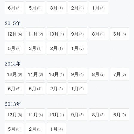
6月
5月
3月
2月
1月
(5)
(2)
(1)
(2)
(5)
2015年
12月
11月
10月
9月
8月
6月
(4)
(2)
(1)
(5)
(2)
(6)
5月
3月
2月
1月
(7)
(1)
(1)
(5)
2014年
12月
11月
10月
9月
8月
7月
(6)
(3)
(1)
(4)
(2)
(6)
6月
5月
2月
1月
(6)
(4)
(2)
(9)
2013年
12月
11月
10月
9月
8月
6月
(6)
(4)
(1)
(5)
(3)
(9)
5月
2月
1月
(6)
(5)
(4)