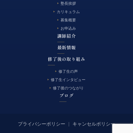
塾長挨拶
カリキュラム
募集概要
お申込み
講師紹介
最新情報
修了後の取り組み
修了生の声
修了生インタビュー
修了後のつながり
ブログ
プライバシーポリシー
|
キャンセルポリシー