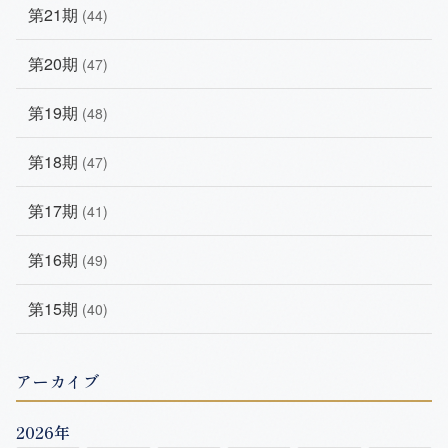
第21期
(44)
第20期
(47)
第19期
(48)
第18期
(47)
第17期
(41)
第16期
(49)
第15期
(40)
アーカイブ
2026年