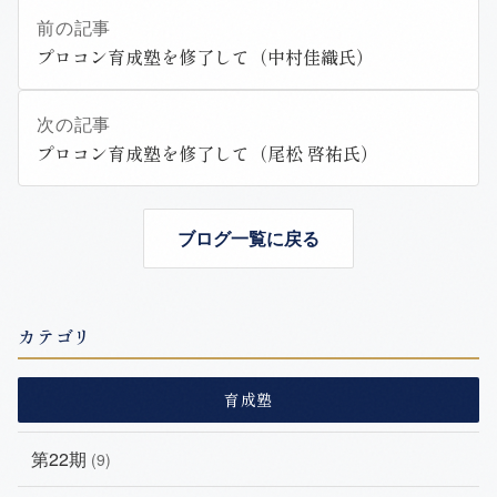
前の記事
プロコン育成塾を修了して（中村佳織氏）
次の記事
プロコン育成塾を修了して（尾松 啓祐氏）
ブログ一覧に戻る
カテゴリ
育成塾
第22期
(9)