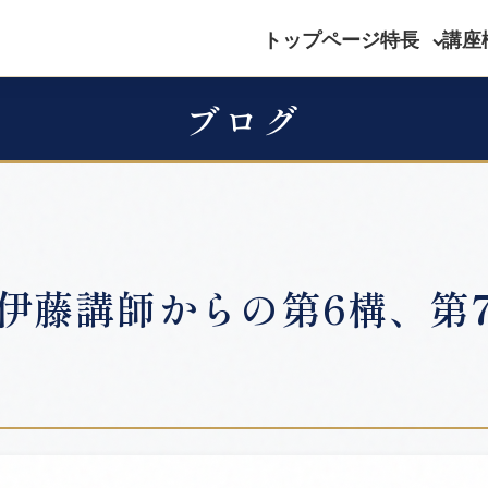
トップページ
特長
講座
ブログ
伊藤講師からの第6構、第