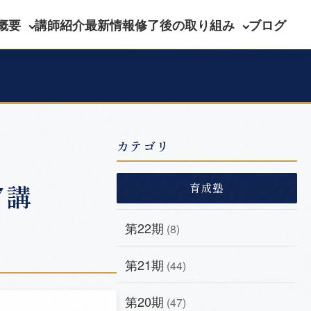
概要
講師紹介
最新情報
修了後の取り組み
ブログ
カテゴリ
7講
育成塾
第22期
(8)
第21期
(44)
第20期
(47)