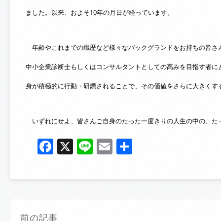
ました。以来、およそ10年の月日が経っています。
年齢やこれまでの職歴など様々なバックグランドをお持ちの皆さん
中小企業診断士もしくはコンサルタントとしての高みを目指す者に
身が積極的に行動・研鑽されることで、その価値をさらに大きくす
いずれにせよ、皆さんご自身のたった一度きりの人生の中の、たっ
Facebook
X
Line
Email
共
有
前の記事