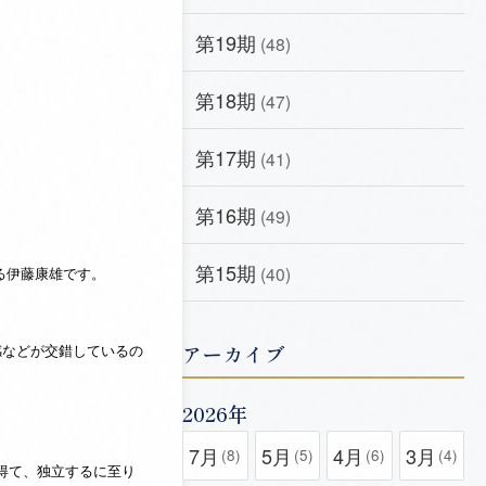
第19期
(48)
第18期
(47)
第17期
(41)
第16期
(49)
第15期
(40)
る伊藤康雄です。
アーカイブ
感などが交錯しているの
2026年
7月
5月
4月
3月
(8)
(5)
(6)
(4)
得て、独立するに至り