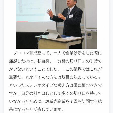
プロコン育成塾にて、一人で企業診断をした際に
痛感したのは、私自身、「分析の切り口」の手持ち
が少ないということでした。「この業界ではこれが
重要だ」とか「そんな方法は駄目に決まっている」
といったステレオタイプな考え方は厳に慎むべきで
すが、自分の引き出しとして多くの切り口を持って
いなかったために、診断先企業を７回も訪問する結
果になったと反省しています。