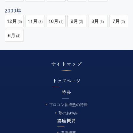
2009年
12月
11月
10月
9月
8月
7月
(5)
(3)
(1)
(2)
(3)
(2)
6月
(4)
サイトマップ
トップページ
特長
プロコン育成塾の特長
塾のあゆみ
講座概要
講座概要