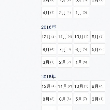
4月
2月
1月
(1)
(4)
(5)
2016年
12月
11月
10月
9月
(2)
(4)
(1)
(3)
8月
7月
6月
5月
(4)
(3)
(5)
(2)
3月
2月
1月
(1)
(2)
(5)
2015年
12月
11月
10月
9月
(4)
(2)
(1)
(5)
8月
6月
5月
3月
(2)
(6)
(7)
(1)