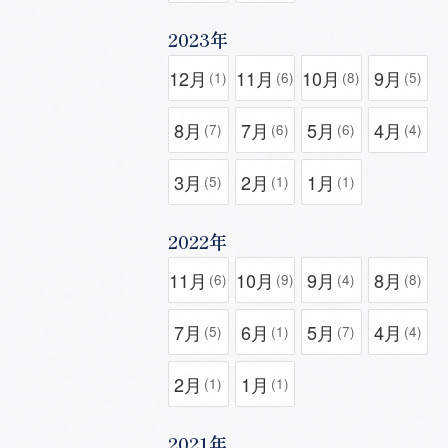
2023年
12月
11月
10月
9月
(1)
(6)
(8)
(5)
8月
7月
5月
4月
(7)
(6)
(6)
(4)
3月
2月
1月
(5)
(1)
(1)
2022年
11月
10月
9月
8月
(6)
(9)
(4)
(8)
7月
6月
5月
4月
(5)
(1)
(7)
(4)
2月
1月
(1)
(1)
2021年