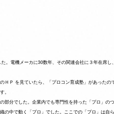
た。電機メーカに30数年、その関連会社に３年在席し
のＨＰ を見ていたら、「プロコン育成塾」があったの
す。
の部分でした。企業内でも専門性を持った「プロ」のつ
織の中で動く「プロ」でした。ここでの「プロ」は自