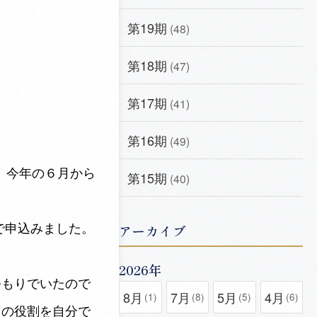
第19期
(48)
第18期
(47)
第17期
(41)
第16期
(49)
、今年の６月から
第15期
(40)
で申込みました。
アーカイブ
2026年
もりでいたので
8月
7月
5月
4月
(1)
(8)
(5)
(6)
らの役割を自分で