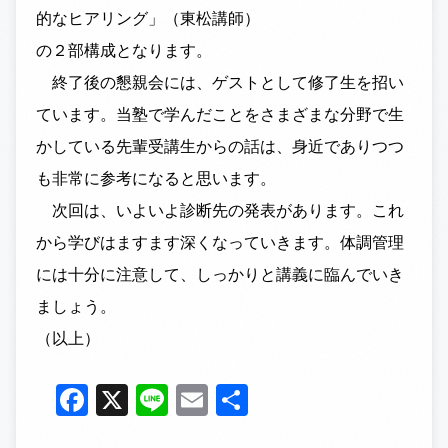
的なヒアリング」（東松講師）
の２部構成となります。
終了後の懇親会には、ゲストとして修了生を招い
ています。当塾で学んだことをさまざまな分野で生
かしている先輩受講生からの話は、身近でありつつ
も非常に参考になると思います。
次回は、いよいよ診断先の発表があります。これ
から学びはますます深くなっていきます。体調管理
には十分に注意して、しっかりと講義に臨んでいき
ましょう。
（以上）
Facebook
X
Line
Email
共
有