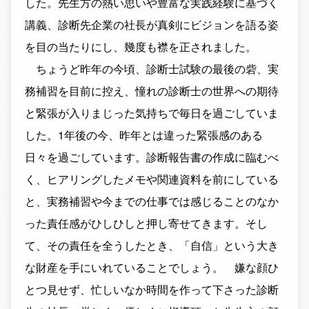
した。先生方の熱い思いや豊富な実践経験に基づく
講義、診断先企業の社長が真剣にビジョンを語る姿
を目の当たりにし、幾度も襟を正されました。
ちょうど昨年の今頃、診断士試験の最後の砦、実
務補習を目前に控え、憧れの診断士の世界への期待
と緊張が入りまじった気持ちで毎日を過ごしていま
した。1年後の今、昨年とは違った緊張感のある
日々を過ごしています。診断報告書の作成に臨むべ
く、ヒアリングしたメモや関連資料を前にしている
と、実務補習や今までの仕事では感じることのなか
った責任感がひしひしと押し寄せてきます。そし
て、その責任を全うしたとき、「自信」という大き
な財産を手にいれていることでしょう。 嫌な顔ひ
とつ見せず、忙しいなか時間を作って下さった診断