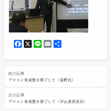
Facebook
X
Line
Email
共
有
前の記事
プロコン育成塾を修了して（星野氏）
次の記事
プロコン育成塾を修了して（平山喜世治氏）