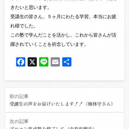
きたいと思います。
受講生の皆さん、５ヶ月にわたる学習、本当にお疲
れ様でした。
この塾で学んだことを活かし、これから皆さんが活
躍されていくことを祈念しています。
Facebook
X
Line
Email
共
有
前の記事
受講生の声をお届けいたします！！（梅林守さん）
次の記事
プロコン育成塾を修了して（中島和樹氏）