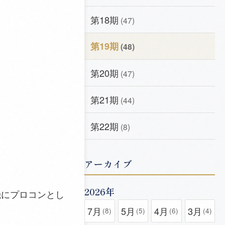
第18期
(47)
第19期
(48)
第20期
(47)
第21期
(44)
第22期
(8)
アーカイブ
2026年
機にプロコンとし
7月
5月
4月
3月
(8)
(5)
(6)
(4)