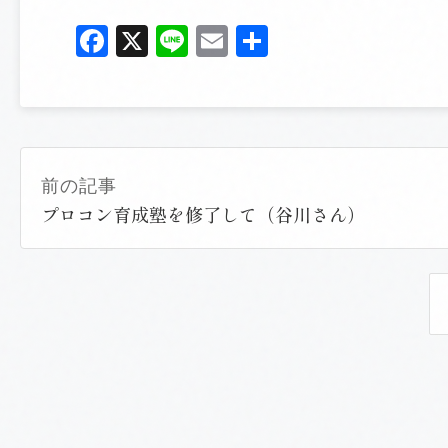
Facebook
X
Line
Email
共
有
前の記事
プロコン育成塾を修了して（谷川さん）