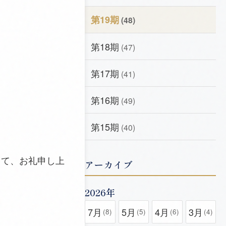
第19期
(48)
第18期
(47)
第17期
(41)
第16期
(49)
第15期
(40)
して、お礼申し上
アーカイブ
2026年
7月
5月
4月
3月
(8)
(5)
(6)
(4)