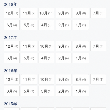
2018年
12月
11月
10月
9月
8月
7月
(1)
(7)
(10)
(2)
(8)
(3)
6月
5月
4月
2月
1月
(4)
(6)
(3)
(1)
(1)
2017年
12月
11月
10月
9月
8月
7月
(8)
(9)
(1)
(1)
(6)
(3)
6月
5月
4月
2月
1月
(4)
(6)
(1)
(4)
(5)
2016年
12月
11月
10月
9月
8月
7月
(2)
(4)
(1)
(3)
(4)
(3)
6月
5月
3月
2月
1月
(5)
(2)
(1)
(2)
(5)
2015年