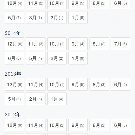
12月
11月
10月
9月
8月
6月
(4)
(2)
(1)
(5)
(2)
(6)
5月
3月
2月
1月
(7)
(1)
(1)
(5)
2014年
12月
11月
10月
9月
8月
7月
(6)
(3)
(1)
(4)
(2)
(6)
6月
5月
2月
1月
(6)
(4)
(2)
(9)
2013年
12月
11月
10月
9月
8月
6月
(6)
(4)
(1)
(5)
(3)
(9)
5月
2月
1月
(6)
(5)
(4)
2012年
12月
11月
10月
9月
8月
6月
(9)
(4)
(2)
(5)
(2)
(3)