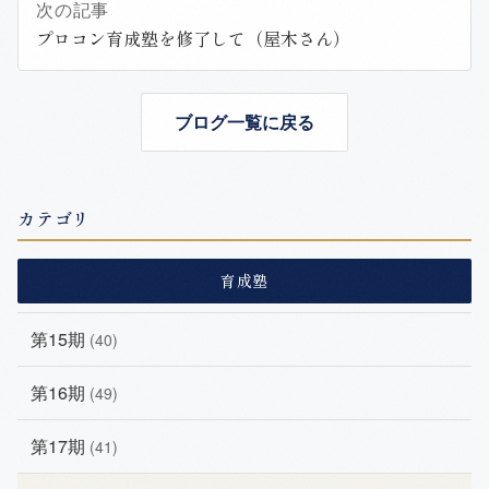
次の記事
プロコン育成塾を修了して（屋木さん）
ブログ一覧に戻る
カテゴリ
育成塾
第15期
(40)
第16期
(49)
第17期
(41)