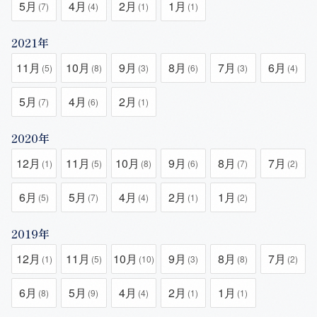
5月
4月
2月
1月
(7)
(4)
(1)
(1)
2021年
11月
10月
9月
8月
7月
6月
(5)
(8)
(3)
(6)
(3)
(4)
5月
4月
2月
(7)
(6)
(1)
2020年
12月
11月
10月
9月
8月
7月
(1)
(5)
(8)
(6)
(7)
(2)
6月
5月
4月
2月
1月
(5)
(7)
(4)
(1)
(2)
2019年
12月
11月
10月
9月
8月
7月
(1)
(5)
(10)
(3)
(8)
(2)
6月
5月
4月
2月
1月
(8)
(9)
(4)
(1)
(1)