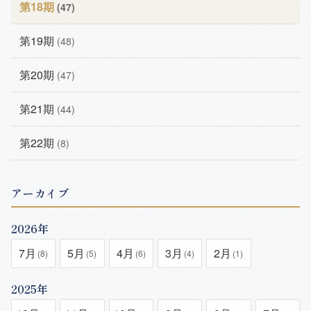
第18期
(47)
第19期
(48)
第20期
(47)
第21期
(44)
第22期
(8)
アーカイブ
2026年
7月
5月
4月
3月
2月
(8)
(5)
(6)
(4)
(1)
2025年