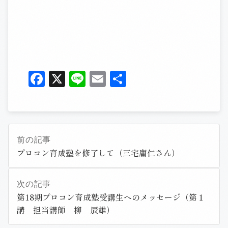
Facebook
X
Line
Email
共
有
前の記事
プロコン育成塾を修了して（三宅庸仁さん）
次の記事
第18期プロコン育成塾受講生へのメッセージ（第１
講 担当講師 柳 辰雄）