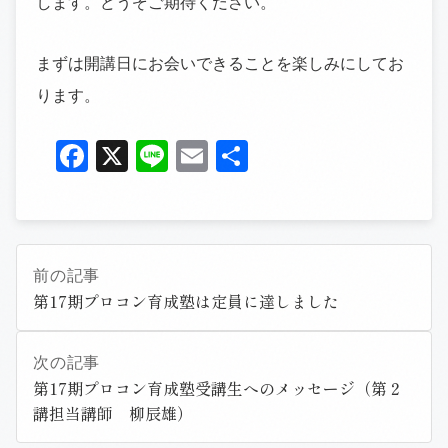
します。どうぞご期待ください。
まずは開講日にお会いできることを楽しみにしてお
ります。
Facebook
X
Line
Email
共
有
前の記事
第17期プロコン育成塾は定員に達しました
次の記事
第17期プロコン育成塾受講生へのメッセージ（第２
講担当講師 柳辰雄）