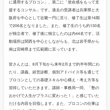
に通用するプロコン」、第二に「使命感をもって支
援するコンサル」です。過去の受講者は兵庫県と大
阪府を中心として近畿一円に亘り、修了生は第16期
で206名となりました。また、修了生のうち約130名
が独立者で、修了後に独立したのは内44名です。活
動場所は関西を中心としながらも、北は岩手県から
南は宮崎県まで広範囲に亘っています。
皆さんとは、8月下旬から来年2月まで約半年間にわ
たり、講義、経営診断、個別アドバイス等を通じて
プロコンとしての基礎スキルや心構え・考え方等を
習得していただきます。講師・事務局一同、「塾の
おかげで人生がプラスに変わった！」と感じていた
だける内容を目指します。また、プロコンの仕事は