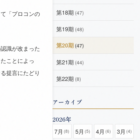
第18期
(47)
して「プロコンの
第19期
(48)
第20期
(47)
の認識が改まった
てたことによっ
第21期
(44)
なる提言にたどり
第22期
(8)
アーカイブ
2026年
7月
5月
4月
3月
(8)
(5)
(6)
(4)