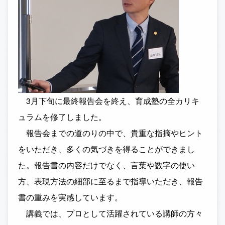
3月下旬に最終報告会を終え、育成塾の全カリキ
ュラムを修了しました。
報告会までの道のりの中で、貴重な指摘やヒント
をいただき、多くの気づきを得ることができまし
た。報告書の内容だけでなく、言葉や数字の使い
方、表現方法の細部に至るまで指導いただき、報告
書の重みを実感しています。
講義では、プロとして活躍されている講師の方々