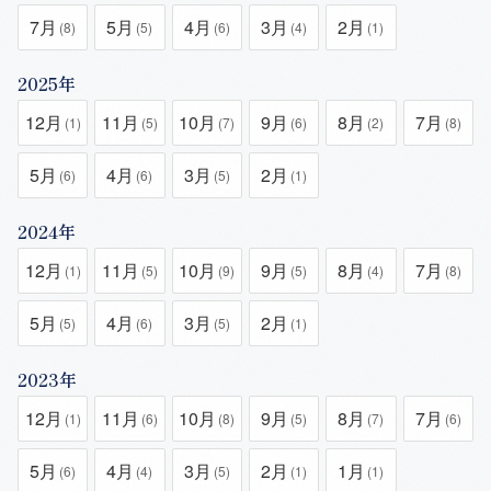
7月
5月
4月
3月
2月
(8)
(5)
(6)
(4)
(1)
2025年
12月
11月
10月
9月
8月
7月
(1)
(5)
(7)
(6)
(2)
(8)
5月
4月
3月
2月
(6)
(6)
(5)
(1)
2024年
12月
11月
10月
9月
8月
7月
(1)
(5)
(9)
(5)
(4)
(8)
5月
4月
3月
2月
(5)
(6)
(5)
(1)
2023年
12月
11月
10月
9月
8月
7月
(1)
(6)
(8)
(5)
(7)
(6)
5月
4月
3月
2月
1月
(6)
(4)
(5)
(1)
(1)