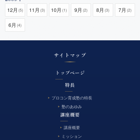
12月
11月
10月
9月
8月
7月
(5)
(3)
(1)
(2)
(3)
(2)
6月
(4)
サイトマップ
トップページ
特長
プロコン育成塾の特長
塾のあゆみ
講座概要
講座概要
ミッション