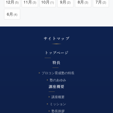
12月
11月
10月
9月
8月
7月
(5)
(3)
(1)
(2)
(3)
(2)
6月
(4)
サイトマップ
トップページ
特長
プロコン育成塾の特長
塾のあゆみ
講座概要
講座概要
ミッション
塾長挨拶