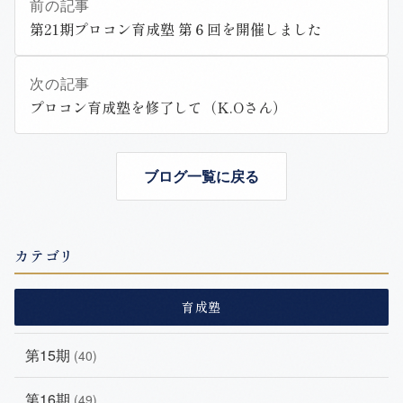
前の記事
第21期プロコン育成塾 第６回を開催しました
次の記事
プロコン育成塾を修了して（K.Oさん）
ブログ一覧に戻る
カテゴリ
育成塾
第15期
(40)
第16期
(49)