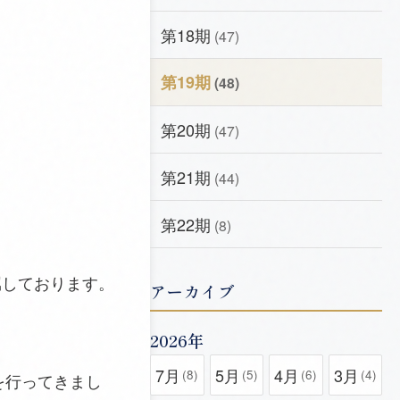
第18期
(47)
第19期
(48)
第20期
(47)
第21期
(44)
第22期
(8)
属しております。
アーカイブ
2026年
7月
5月
4月
3月
(8)
(5)
(6)
(4)
を行ってきまし