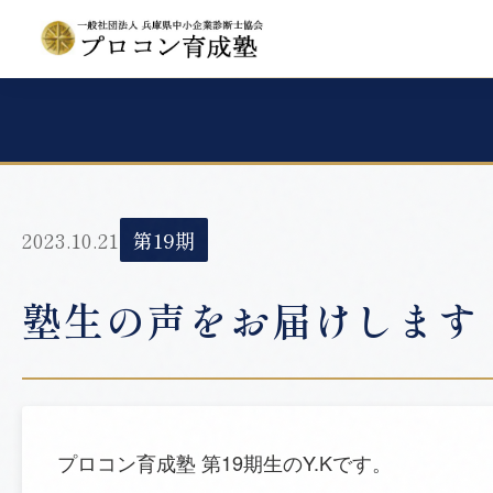
2023.10.21
第19期
塾生の声をお届けします（
プロコン育成塾 第19期生のY.Kです。