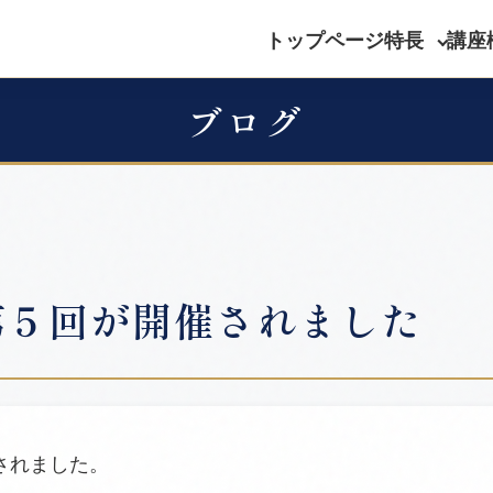
トップページ
特長
講座
ブログ
第５回が開催されました
されました。