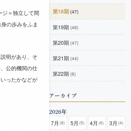
第18期
(47)
ージ＝独立して間
自身の歩みをふま
第19期
(48)
第20期
(47)
と説明があり、そ
第21期
(44)
容、公的機関の仕
第22期
(8)
ていったかなどが
アーカイブ
2026年
7月
5月
4月
3月
(8)
(5)
(6)
(4)