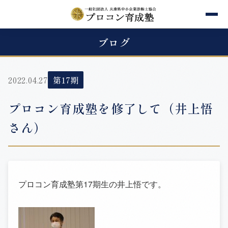
ブログ
2022.04.27
第17期
プロコン育成塾を修了して（井上悟
さん）
プロコン育成塾第17期生の井上悟です。